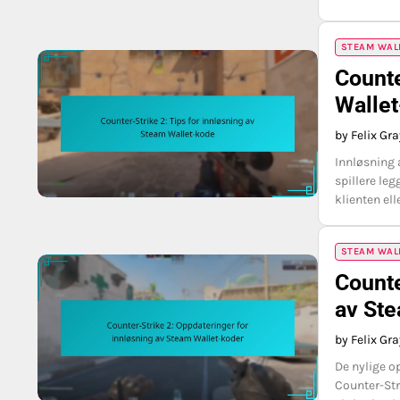
STEAM WAL
Counte
Walle
by Felix Gr
Innløsning 
spillere leg
klienten ell
STEAM WAL
Counte
av Ste
by Felix Gr
De nylige o
Counter-Stri