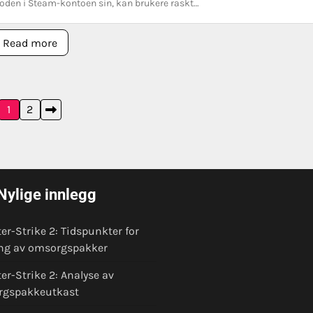
koden i Steam-kontoen sin, kan brukere raskt…
Read more
1
2
Nylige innlegg
er-Strike 2: Tidspunkter for
ing av omsorgspakker
er-Strike 2: Analyse av
rgspakkeutkast