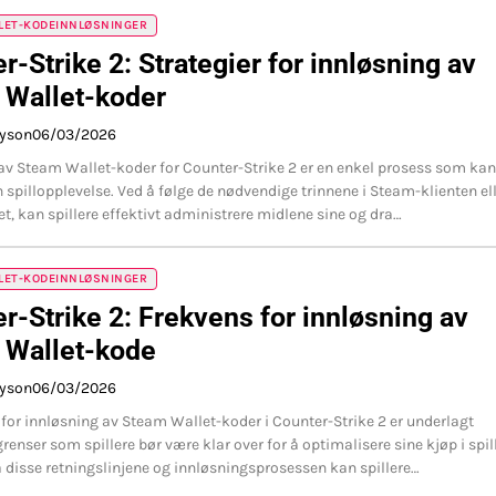
LET-KODEINNLØSNINGER
r-Strike 2: Strategier for innløsning av
 Wallet-koder
ayson
06/03/2026
av Steam Wallet-koder for Counter-Strike 2 er en enkel prosess som kan
n spillopplevelse. Ved å følge de nødvendige trinnene i Steam-klienten el
et, kan spillere effektivt administrere midlene sine og dra…
LET-KODEINNLØSNINGER
r-Strike 2: Frekvens for innløsning av
 Wallet-kode
ayson
06/03/2026
for innløsning av Steam Wallet-koder i Counter-Strike 2 er underlagt
renser som spillere bør være klar over for å optimalisere sine kjøp i spill
å disse retningslinjene og innløsningsprosessen kan spillere…