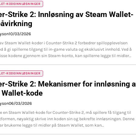
LET-KODEINNLØSNINGER
r-Strike 2: Innløsning av Steam Wallet-
åvirkning
ayson
10/03/2026
av Steam Wallet-koder i Counter-Strike 2 forbedrer spillopplevelsen
d å gi spillerne tilgang til in-game valuta og eksklusivt innhold. Ved å
disse kodene gjennom sin Steam-konto, kan spillerne legge til midler…
LET-KODEINNLØSNINGER
r-Strike 2: Mekanismer for innløsning 
 Wallet-kode
ayson
06/03/2026
e en Steam Wallet-kode for Counter-Strike 2, må spillere få tilgang til
formen, nøyaktig skrive inn koden sin og bekrefte innløsningen. Denne
ar brukerne legge til midler på Steam Wallet, som kan…