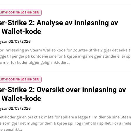
LET-KODEINNLØSNINGER
r-Strike 2: Analyse av innløsning av
 Wallet-kode
ayson
02/03/2026
or innløsning av Steam Wallet-kode for Counter-Strike 2 gjør det enkelt 
egge til penger på kontoene sine for å kjøpe in-game gjenstander eller spi
ormer for koder tilgjengelig, inkludert…
LET-KODEINNLØSNINGER
r-Strike 2: Oversikt over innløsning av
 Wallet-kode
ayson
02/03/2026
t-koder gir en praktisk måte for spillere å legge til midler på sine Stea
 som gjør det mulig for dem å kjøpe spill og innhold i spillet. For å innl
e spesifikt…