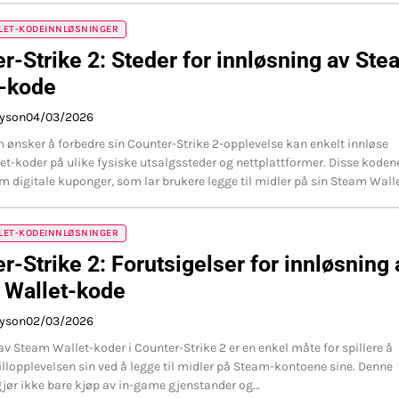
LET-KODEINNLØSNINGER
r-Strike 2: Steder for innløsning av St
t-kode
ayson
04/03/2026
m ønsker å forbedre sin Counter-Strike 2-opplevelse kan enkelt innløse
t-koder på ulike fysiske utsalgssteder og nettplattformer. Disse koden
m digitale kuponger, som lar brukere legge til midler på sin Steam Wall
LET-KODEINNLØSNINGER
r-Strike 2: Forutsigelser for innløsning 
 Wallet-kode
ayson
02/03/2026
av Steam Wallet-koder i Counter-Strike 2 er en enkel måte for spillere å
illopplevelsen sin ved å legge til midler på Steam-kontoene sine. Denne
jør ikke bare kjøp av in-game gjenstander og…