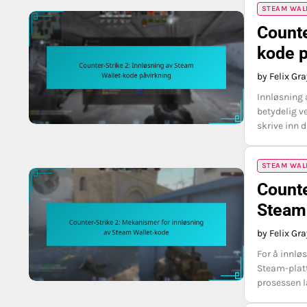
STEAM WAL
Counte
kode p
by Felix Gr
Innløsning 
betydelig ve
skrive inn 
STEAM WAL
Counte
Steam
by Felix Gr
For å innløs
Steam-platt
prosessen l