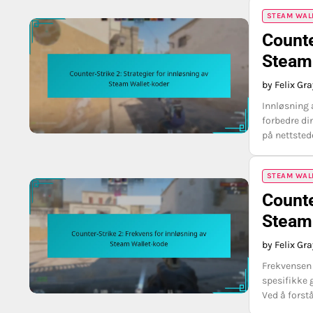
STEAM WAL
Counte
Steam
by Felix Gr
Innløsning 
forbedre di
på nettsted
STEAM WAL
Counte
Steam
by Felix Gr
Frekvensen 
spesifikke g
Ved å forst