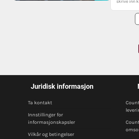
skrive inn 
Posts
pagination
Juridisk informasjon
Ta kontakt
Count
lever
Innstillinger for
informasjonskapsler
Count
omso
Vilkår og betingelser