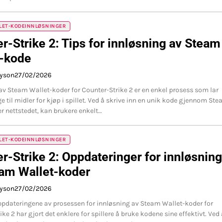
LET-KODEINNLØSNINGER
r-Strike 2: Tips for innløsning av Steam
t-kode
ayson
27/02/2026
av Steam Wallet-koder for Counter-Strike 2 er en enkel prosess som lar
ge til midler for kjøp i spillet. Ved å skrive inn en unik kode gjennom St
er nettstedet, kan brukere enkelt…
LET-KODEINNLØSNINGER
r-Strike 2: Oppdateringer for innløsning
am Wallet-koder
ayson
27/02/2026
ppdateringene av prosessen for innløsning av Steam Wallet-koder for
ke 2 har gjort det enklere for spillere å bruke kodene sine effektivt. Ved 