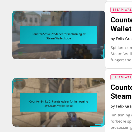
STEAM WAL
Counte
Walle
by Felix Gr
Spillere so
Steam Walle
fungerer so
STEAM WAL
Counte
Steam
by Felix Gr
Innløsning 
forbedre sp
prosessen g