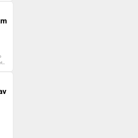
eam
e
et…
av