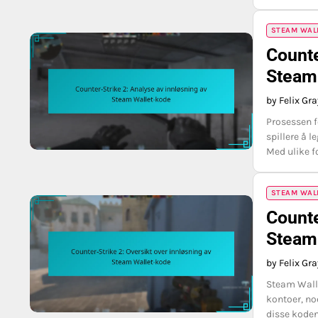
STEAM WAL
Counte
Steam
by Felix Gr
Prosessen f
spillere å l
Med ulike f
STEAM WAL
Counte
Steam
by Felix Gr
Steam Walle
kontoer, noe
disse koden