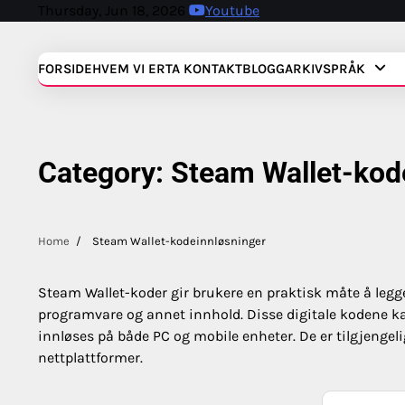
Skip
Thursday, Jun 18, 2026
Youtube
to
content
FORSIDE
HVEM VI ER
TA KONTAKT
BLOGGARKIV
SPRÅK
Category:
Steam Wallet-kod
Home
Steam Wallet-kodeinnløsninger
Steam Wallet-koder gir brukere en praktisk måte å legge 
programvare og annet innhold. Disse digitale kodene k
innløses på både PC og mobile enheter. De er tilgjengeli
nettplattformer.