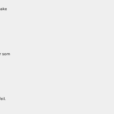
bake
er som
eil.