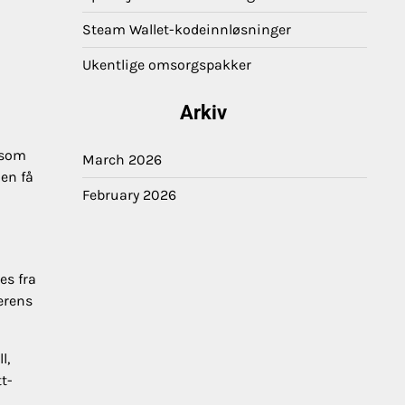
Steam Wallet-kodeinnløsninger
Ukentlige omsorgspakker
Arkiv
 som
March 2026
oen få
February 2026
es fra
kerens
l,
t-