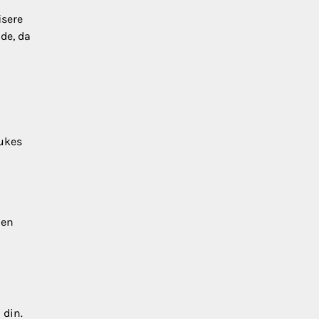
isere
nde, da
rukes
 en
 din.