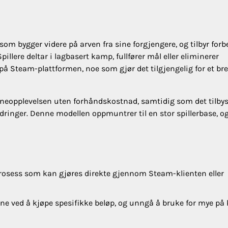
som bygger videre på arven fra sine forgjengere, og tilbyr forb
illere deltar i lagbasert kamp, fullfører mål eller eliminerer
g på Steam-plattformen, noe som gjør det tilgjengelig for et br
jerneopplevelsen uten forhåndskostnad, samtidig som det tilby
dringer. Denne modellen oppmuntrer til en stor spillerbase, o
prosess som kan gjøres direkte gjennom Steam-klienten eller
ne ved å kjøpe spesifikke beløp, og unngå å bruke for mye på 