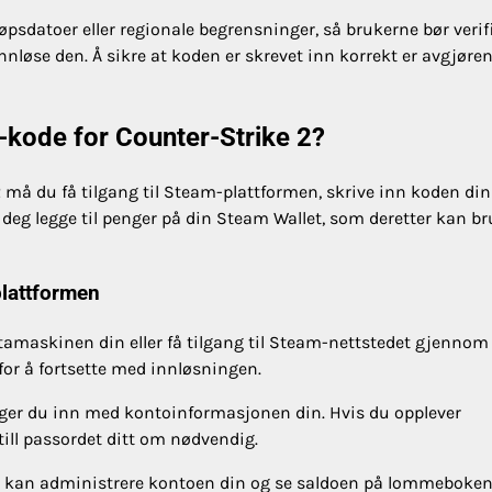
øpsdatoer eller regionale begrensninger, så brukerne bør verif
 innløse den. Å sikre at koden er skrevet inn korrekt er avgjøre
-kode for Counter-Strike 2?
 må du få tilgang til Steam-plattformen, skrive inn koden din
deg legge til penger på din Steam Wallet, som deretter kan b
plattformen
datamaskinen din eller få tilgang til Steam-nettstedet gjennom
for å fortsette med innløsningen.
logger du inn med kontoinformasjonen din. Hvis du opplever
till passordet ditt om nødvendig.
du kan administrere kontoen din og se saldoen på lommeboken