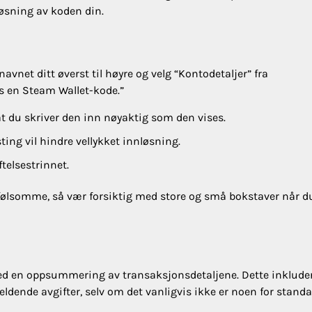
nløsning av koden din.
avnet ditt øverst til høyre og velg “Kontodetaljer” fra
øs en Steam Wallet-kode.”
 at du skriver den inn nøyaktig som den vises.
asting vil hindre vellykket innløsning.
ftelsestrinnet.
følsomme, så vær forsiktig med store og små bokstaver når d
 med en oppsummering av transaksjonsdetaljene. Dette inklude
ldende avgifter, selv om det vanligvis ikke er noen for stand