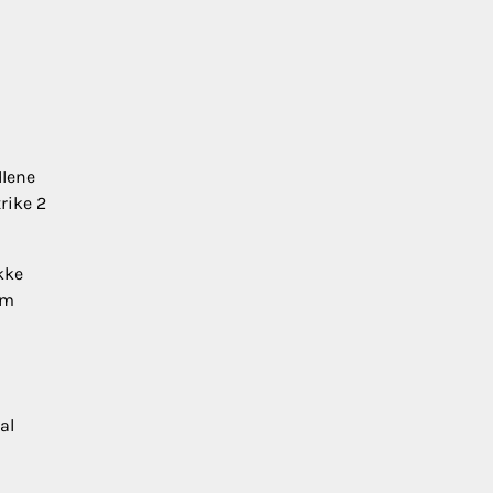
dlene
trike 2
kke
om
al