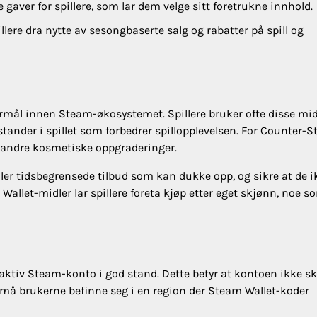
aver for spillere, som lar dem velge sitt foretrukne innhold.
lere dra nytte av sesongbaserte salg og rabatter på spill og
formål innen Steam-økosystemet. Spillere bruker ofte disse mi
nstander i spillet som forbedrer spillopplevelsen. For Counter-S
r andre kosmetiske oppgraderinger.
ller tidsbegrensede tilbud som kan dukke opp, og sikre at de i
 Wallet-midler lar spillere foreta kjøp etter eget skjønn, noe s
ktiv Steam-konto i god stand. Dette betyr at kontoen ikke sk
egg må brukerne befinne seg i en region der Steam Wallet-koder