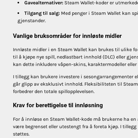
Gavealternativer:
Steam Wallet-koder er utmerkede g
Tilgang til salg:
Med penger i Steam Wallet kan spil
gjenstander.
Vanlige bruksområder for innløste midler
Innløste midler i en Steam Wallet kan brukes til ulike 
til å kjøpe nye spill, nedlastbart innhold (DLC) eller gje
kan dette inkludere våpen-skins, karaktermodeller elle
I tillegg kan brukere investere i sesongarrangementer e
går glipp av eksklusivt innhold. Fleksibiliteten til Steam
forbedrer den totale spillopplevelsen.
Krav for berettigelse til innløsning
For å innløse en Steam Wallet-kode må brukerne ha en a
være begrenset eller utestengt fra å foreta kjøp. I till
støttes.